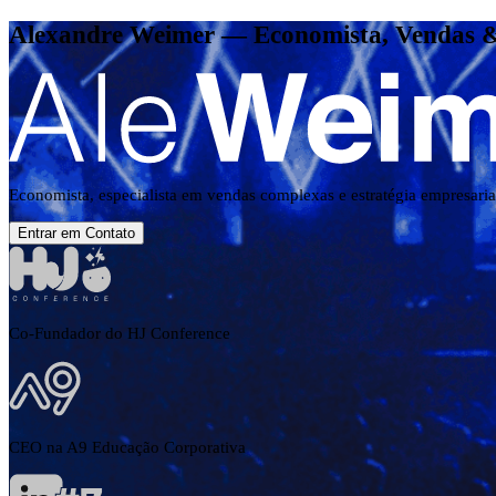
Alexandre Weimer — Economista, Vendas &
Economista, especialista em vendas complexas e estratégia empresar
Entrar em Contato
Co-Fundador do HJ Conference
CEO na A9 Educação Corporativa