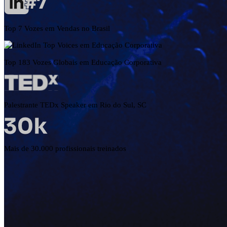
Top 7 Vozes em Vendas no Brasil
Top 183 Vozes Globais em Educação Corporativa
Palestrante TEDx Speaker em Rio do Sul, SC
Mais de 30.000 profissionais treinados